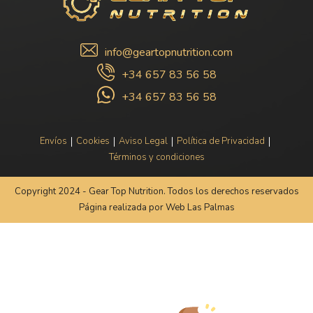
info@geartopnutrition.com
+34 657 83 56 58
+34 657 83 56 58
|
|
|
|
Envíos
Cookies
Aviso Legal
Política de Privacidad
Términos y condiciones
Copyright 2024 - Gear Top Nutrition. Todos los derechos reservados
Página realizada por
Web Las Palmas