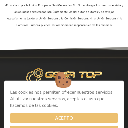
«Financiado por la Unión Europea – NextGenerationEU. Sin embargo, los puntos de vista y
las opiniones expresadas son únicamente los del autor o autores y no reflejan
necesariamente los de la Unión Europea o la Comisión Europea. Ni la Unión Europea ni la
Comisión Europea pueden ser consideradas responsables de las mismas»
Las cookies nos permiten ofrecer nuestros servicios.
info@geartopnutrition.com
Al utilizar nuestros servicios, aceptas el uso que
hacemos de las cookies.
+34 657 83 56 58
+34 657 83 56 58
ACEPTO