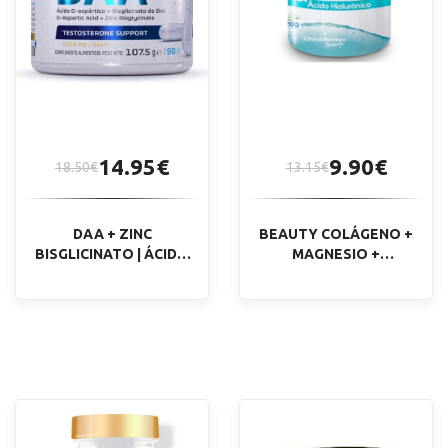
14.95€
9.90€
18.50€
13.15€
DAA + ZINC
BEAUTY COLÁGENO +
BISGLICINATO | ÁCIDO
MAGNESIO +
ASPÁRTICO 1000MG | 90
A.HIALURÓNICO | 200
CÁPSULAS
CÁPS