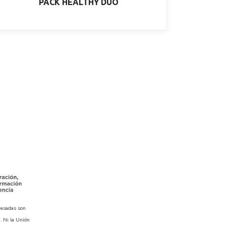
PACK HEALTHY DUO
resadas son
. Ni la Unión