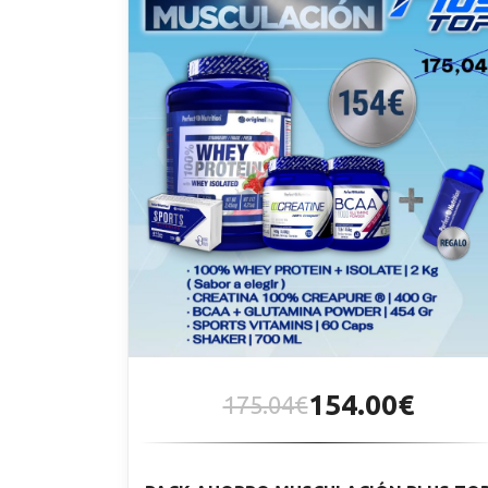
154.00€
175.04€