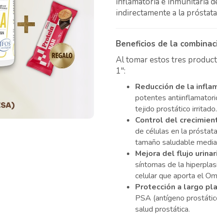
inflamatoria e inmunitaria 
indirectamente a la próstata
Beneficios de la combinac
Al tomar estos tres produc
1":
Reducción de la infla
potentes antiinflamatori
tejido prostático irritado.
Control del crecimien
de células en la próstat
tamaño saludable median
Mejora del flujo urinar
síntomas de la hiperplasi
celular que aporta el O
Protección a largo pl
PSA (antígeno prostátic
salud prostática.