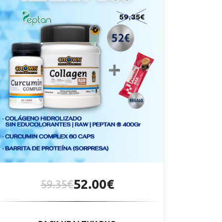
52.00€
59.35€