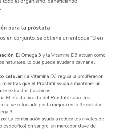
de todo el organismo, beneficiando
.
ión para la próstata
tos en conjunto, se obtiene un enfoque "3 en
mación
: El Omega 3 y la Vitamina D3 actúan como
os naturales, lo que puede ayudar a calmar el
to celular
: La Vitamina D3 regula la proliferación
a, mientras que el Prostatil ayuda a mantener un
te extractos botánicos.
io
: El efecto directo del Prostatil sobre los
a se ve reforzado por la mejora en la flexibilidad
mega 3.
azo
: La combinación ayuda a reducir los niveles de
o específico) en sangre, un marcador clave de