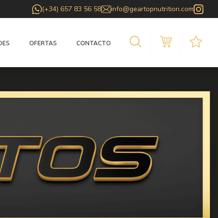
(+34) 657 83 56 58
info@geartopnutrition.com
DES
OFERTAS
CONTACTO